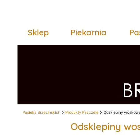
Sklep
Piekarnia
Pa
Pasieka Brzezińskich
Produkty Pszczele
Odsklepiny woskow
Odsklepiny wo