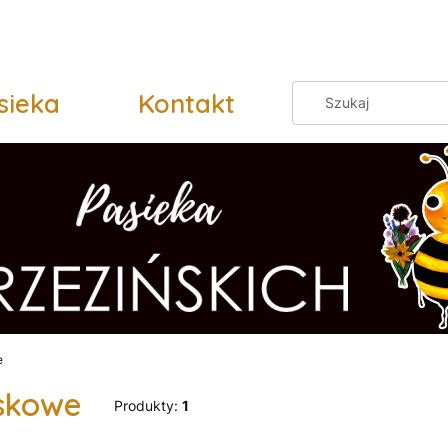
sieka
Kontakt
e
skowe
Produkty:
1