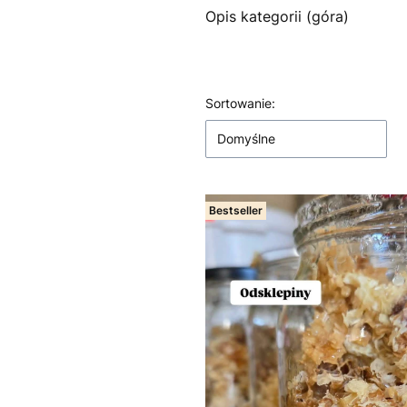
Opis kategorii (góra)
Lista produktów
Sortowanie:
Domyślne
Bestseller