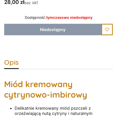
Cena
28,00 zł
bez VAT
Dostępność:
tymczasowo niedostępny
Niedostępny
Opis
Miód kremowany
cytrynowo-imbirowy
Delikatnie kremowany miód pszczeli z
orzeźwiającą nutą cytryny i naturalnym