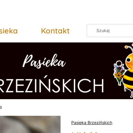
sieka
Kontakt
g
Pasieka Brzezińskich