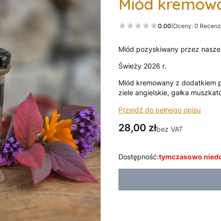
Miód kremowa
0.00
(Oceny: 0 Recenzj
Miód pozyskiwany przez nasze 
Świeży 2026 r.
Miód kremowany z dodatkiem pr
ziele angielskie, gałka muszkat
Przejdź do pełnego opisu
Cena
28,00 zł
bez VAT
Dostępność:
tymczasowo nied