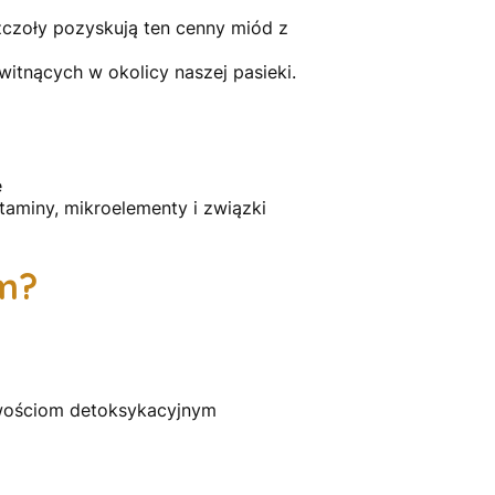
zczoły pozyskują ten cenny miód z
itnących w okolicy naszej pasieki.
ę
aminy, mikroelementy i związki
zm?
iwościom detoksykacyjnym