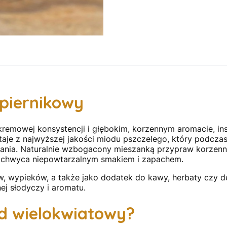
piernikowy
kremowej konsystencji i głębokim, korzennym aromacie, i
aje z najwyższej jakości miodu pszczelego, który podcza
wania. Naturalnie wzbogacony mieszanką przypraw korzen
zachwyca niepowtarzalnym smakiem i zapachem.
ów, wypieków, a także jako dodatek do kawy, herbaty czy 
j słodyczy i aromatu.
d wielokwiatowy?