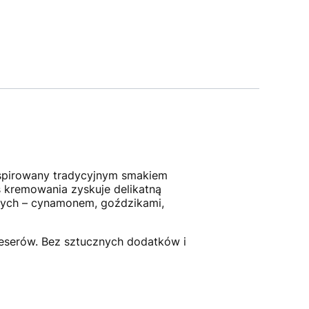
nspirowany tradycyjnym smakiem
s kremowania zyskuje delikatną
nych – cynamonem, goździkami,
deserów. Bez sztucznych dodatków i