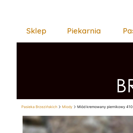
Sklep
Piekarnia
Pa
Pasieka Brzezińskich
Miody
Miód kremowany piernikowy 410