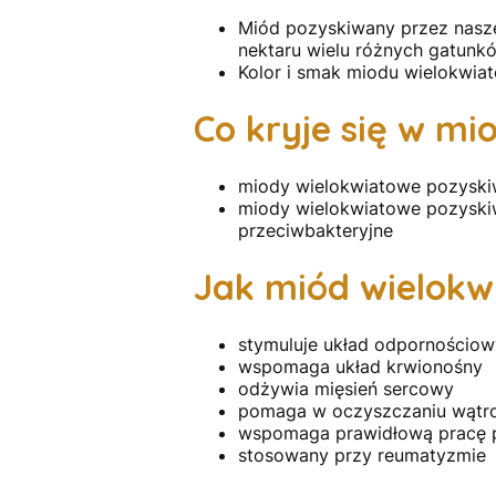
Miód pozyskiwany przez nasze
nektaru wielu różnych gatunk
Kolor i smak miodu wielokwiat
Co kryje się w m
miody wielokwiatowe pozyskiw
miody wielokwiatowe pozyskiw
przeciwbakteryjne
Jak miód wielokw
stymuluje układ odpornościow
wspomaga układ krwionośny
odżywia mięsień sercowy
pomaga w oczyszczaniu wątrob
wspomaga prawidłową pracę 
stosowany przy reumatyzmie