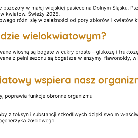
 pszczoły w małej wiejskiej pasiece na Dolnym Śląsku. Ps
ów kwiatów. Świeży 2025.
owego różni się w zależności od pory zbiorów i kwiatów kw
iodzie wielokwiatowym?
ane wiosną są bogate w cukry proste – glukozę i fruktoz
ane z pełni sezonu są bogatsze w enzymy, flawonoidy, wit
iatowy wspiera nasz organi
y, poprawia funkcje obronne organizmu
y z toksyn i substancji szkodliwych dzięki swoim właśc
pęcherzyka żółciowego