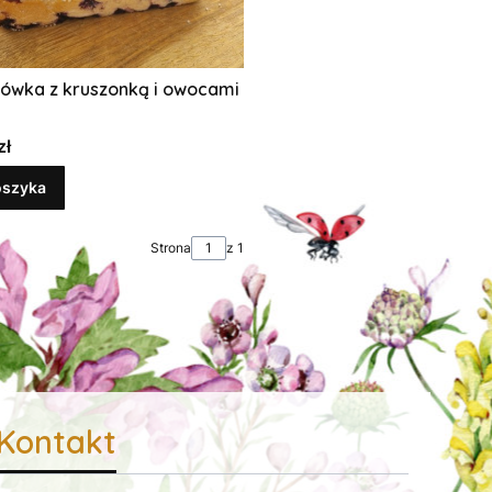
ówka z kruszonką i owocami
zł
oszyka
Strona
z 1
Kontakt