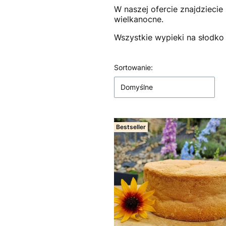
W naszej ofercie znajdziecie
wielkanocne.
Wszystkie wypieki na słodko 
Lista produktów
Sortowanie:
Domyślne
Bestseller