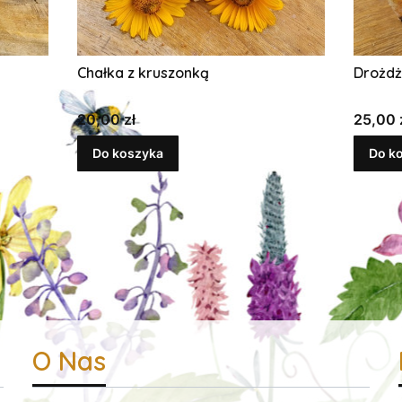
Chałka z kruszonką
Drożdż
Cena
Cena
20,00 zł
25,00 
Do koszyka
Do k
O Nas