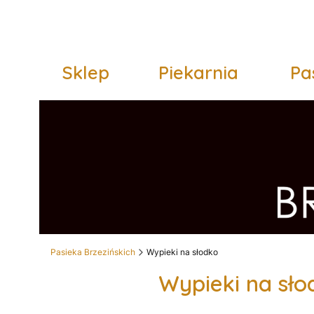
Sklep
Piekarnia
Pa
Pasieka Brzezińskich
Wypieki na słodko
Wypieki na sło