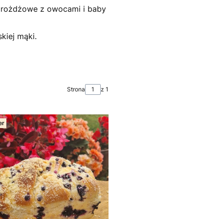
a drożdżowe z owocami i baby
kiej mąki.
Strona
z 1
er