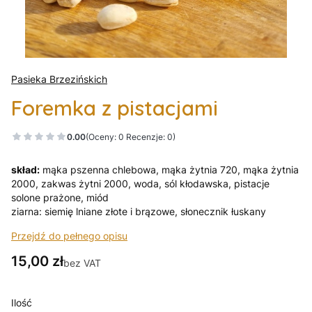
Pasieka Brzezińskich
Foremka z pistacjami
0.00
(Oceny: 0 Recenzje: 0)
skład:
mąka pszenna chlebowa, mąka żytnia 720, mąka żytnia
2000, zakwas żytni 2000, woda, sól kłodawska, pistacje
solone prażone, miód
ziarna: siemię lniane złote i brązowe, słonecznik łuskany
Przejdź do pełnego opisu
Cena
15,00 zł
bez VAT
Ilość